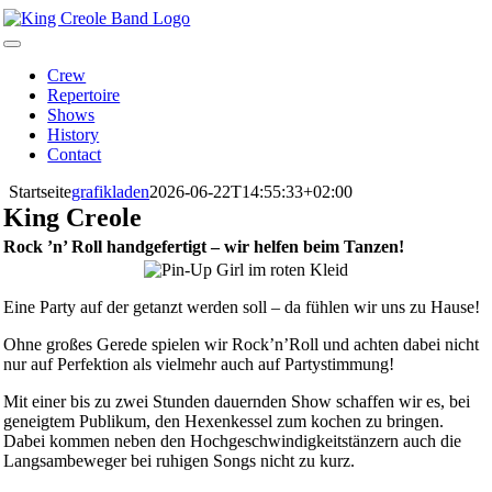
Skip
to
Toggle
content
Navigation
Crew
Repertoire
Shows
History
Contact
Startseite
grafikladen
2026-06-22T14:55:33+02:00
King Creole
Rock ’n’ Roll handgefertigt – wir helfen beim Tanzen!
Eine Party auf der getanzt werden soll – da fühlen wir uns zu Hause!
Ohne großes Gerede spielen wir Rock’n’Roll und achten dabei nicht
nur auf Perfektion als vielmehr auch auf Partystimmung!
Mit einer bis zu zwei Stunden dauernden Show schaffen wir es, bei
geneigtem Publikum, den Hexenkessel zum kochen zu bringen.
Dabei kommen neben den Hochgeschwindigkeitstänzern auch die
Langsambeweger bei ruhigen Songs nicht zu kurz.